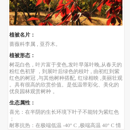
植被名片：
蔷薇科李属 , 亚乔木。
植被形态：
树花白色，叶片富于变色,发叶早落叶晚,从春天的
粉红色初芽 ，到展叶后绿色的枝叶 , 由初红到紫
红色的树冠 ,与其他树种搭配, 红绿相映 ,美丽壮观
。具有很高的欣赏价值。是低温带彩化、美化的
优良园林观赏树种 。
生态属性：
喜光：在半阴的生长环境下叶子不能转为紫红色
；
耐寒抗热：在极端低温 -40° C ,极端高温 40° C 情