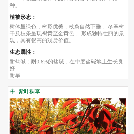
种。
植被形态：
树体呈绿色，树形优美，枝条自然下垂， 冬季树
干及枝条呈现褐黄至金黄色， 形成独特壮丽的景
观，具有很高的观赏价值。
生态属性：
耐盐碱：耐0.6%的盐碱，在中度盐碱地上生长良
好
耐旱
耐水湿
耐瘠薄
紫叶稠李
抗病虫