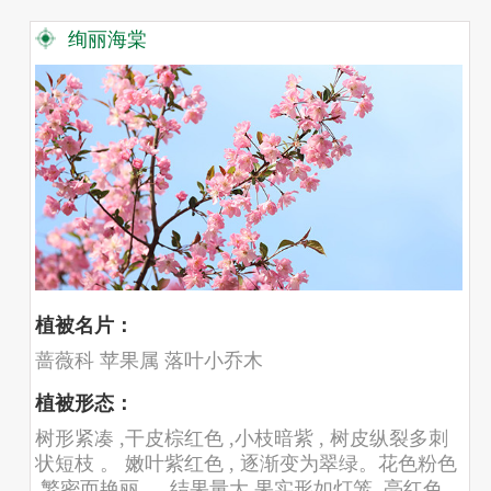
绚丽海棠
植被名片：
蔷薇科 苹果属 落叶小乔木
植被形态：
树形紧凑 ,干皮棕红色 ,小枝暗紫 , 树皮纵裂多刺
状短枝 。 嫩叶紫红色 , 逐渐变为翠绿。花色粉色
,繁密而艳丽 。 结果量大,果实形如灯笼 ,亮红色,