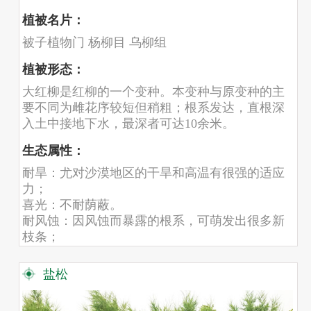
植被名片：
被子植物门 杨柳目 乌柳组
植被形态：
大红柳是红柳的一个变种。本变种与原变种的主
要不同为雌花序较短但稍粗；根系发达，直根深
入土中接地下水，最深者可达10余米。
生态属性：
耐旱：尤对沙漠地区的干旱和高温有很强的适应
力；
喜光：不耐荫蔽。
耐风蚀：因风蚀而暴露的根系，可萌发出很多新
枝条；
耐盐碱：喜低湿而微具盐碱的土壤，在土壤含盐
量0.5～0.7%的盐渍化土壤上生长良好
盐松
生长快，寿命长：在适宜条件下，幼龄期年平均
高生长50～80厘米，4～5年高达2.5～3米，10年生