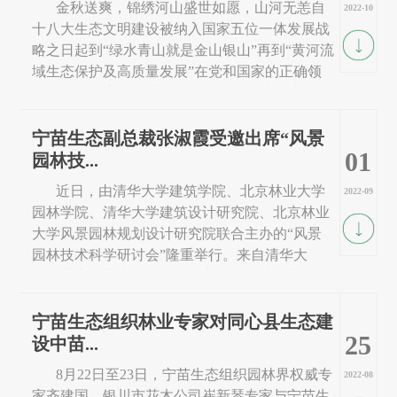
金秋送爽，锦绣河山盛世如愿，山河无恙自
2022-10
十八大生态文明建设被纳入国家五位一体发展战
略之日起到“绿水青山就是金山银山”再到“黄河流
域生态保护及高质量发展”在党和国家的正确领
导下我国生态文明建设取得了骄人成绩在此期间
宁苗生态紧跟党和国家发展步伐以本土化创新
（国高新科研引领）双专家（清华+宁苗）服务
宁苗生态副总裁张淑霞受邀出席“风景
01
模式...
园林技...
近日，由清华大学建筑学院、北京林业大学
2022-09
园林学院、清华大学建筑设计研究院、北京林业
大学风景园林规划设计研究院联合主办的“风景
园林技术科学研讨会”隆重举行。来自清华大
学、北京林业大学、中国城市规划设计研究院及
各地生态建设企业代表共计9位专家、教授，通
过线上形式，与上千名在线同行学者，共研“风
宁苗生态组织林业专家对同心县生态建
25
景园林技...
设中苗...
8月22日至23日，宁苗生态组织园林界权威专
2022-08
家齐建国、银川市花木公司崔新琴专家与宁苗生