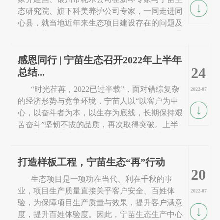
态研究院、旗下科美养护公司专家，一同走进同
心县，就当地近年来生态项目建设存在的问题及
树木长势情况、病虫害防治进行“把脉问诊”。通
过2天的调研，专家团成员先后走进小洪沟水源
涵养林、同心县人民公园、同心县诗苑等7个生
感恩同行 | 宁苗生态召开2022年上半年
24
态建...
总结...
“时光荏苒，2022已过半载”，面对错综复杂
2022-07
的经济形势与竞争环境，宁苗人以“以客户为中
心，以奋斗者为本，以生存为底线，长期保持艰
苦奋斗”坚韧不拔的品质，再次取得突破。上半
年，宁苗生态继续加强企业改革，围绕“以服务
客户为中心”，打造“两级操盘手”，并再次进行组
织变革；上半年，宁苗生态围绕“样板项目建设...
打造样板工程，宁苗生态“再”行动
20
生态项目是一项功在当代、利在千秋的事
业，项目生产质量直接关乎客户安全、百姓体
2022-07
验，为保障项目生产质量与效果，提升客户满意
度，提升百姓体验度。因此，宁苗生态生产中心